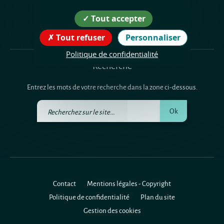
Tout accepter
Tout refuser
Personnaliser
Politique de confidentialité
Recherche
Entrez les mots de votre recherche dans la zone ci-dessous.
Recherchez
Ok
sur
le
site
Contact
Mentions légales - Copyright
Politique de confidentialité
Plan du site
Gestion des cookies