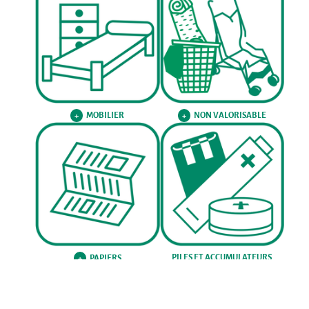
MOBILIER
NON VALORISABLE
+
+
PILES ET ACCUMULATEURS
PAPIERS
+