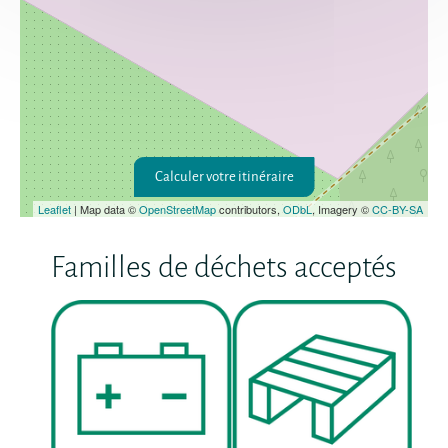
Calculer votre itinéraire
Leaflet
| Map data ©
OpenStreetMap
contributors,
ODbL
, Imagery ©
CC-BY-SA
Familles de déchets acceptés