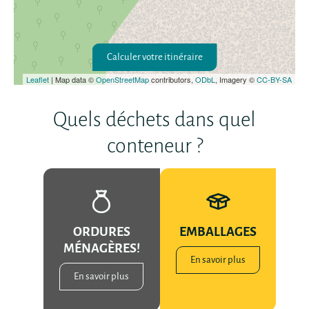
Calculer votre itinéraire
Leaflet
| Map data ©
OpenStreetMap
contributors,
ODbL
, Imagery ©
CC-BY-SA
Quels déchets dans quel
conteneur ?
ORDURES
EMBALLAGES
MÉNAGÈRES!
En savoir plus
En savoir plus