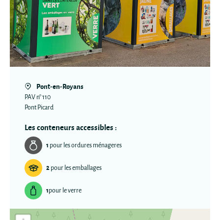
Pont-en-Royans
PAV n° 110
Pont Picard
Les conteneurs accessibles :
1
pour les ordures ménageres
2
pour les emballages
1
pour le verre