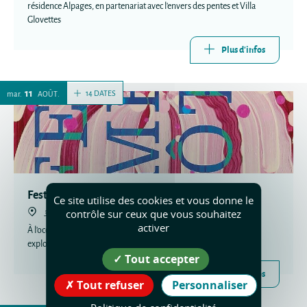
résidence Alpages, en partenariat avec l'envers des pentes et Villa
Glovettes
Plus d'infos
11
14 DATES
mar.
AOÛT
Festivement vôtre
Ce site utilise des cookies et vous donne le
38680 Pont-en-Royans
contrôle sur ceux que vous souhaitez
activer
À l'occasion des 40 ans de la Halle, nous inaugurons un cycle qui
explore la fête comme un espace multiple
Tout accepter
Plus d'infos
Tout refuser
Personnaliser