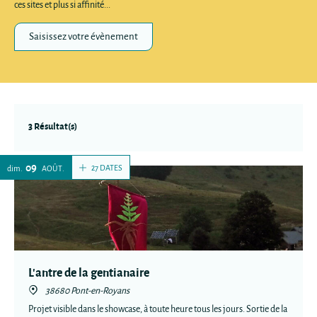
ces sites et plus si affinité...
Saisissez votre évènement
3 Résultat(s)
09
27 DATES
dim.
AOÛT
L'antre de la gentianaire
38680 Pont-en-Royans
Projet visible dans le showcase, à toute heure tous les jours. Sortie de la