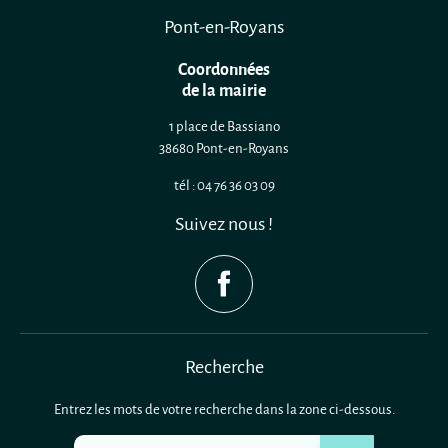
Pont-en-Royans
Coordonnées
de la mairie
1 place de Bassiano
38680 Pont-en-Royans
tél : 04 76 36 03 09
Suivez nous !
Recherche
Entrez les mots de votre recherche dans la zone ci-dessous.
Recherchez