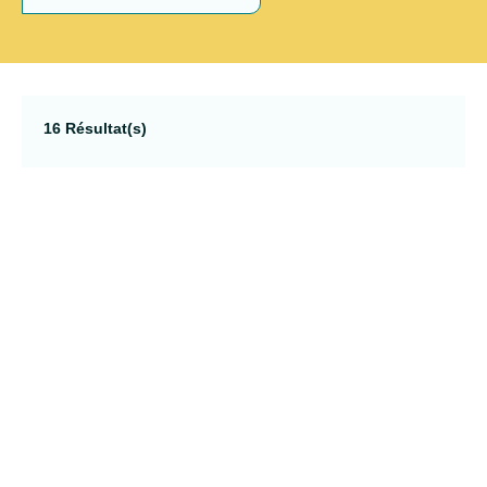
16 Résultat(s)
07
ven.
AOÛT